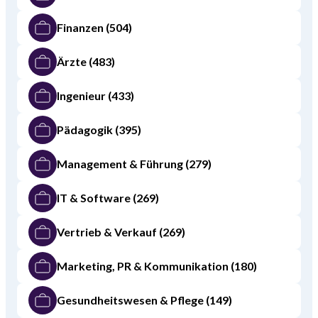
Finanzen
(504)
Ärzte
(483)
Ingenieur
(433)
Pädagogik
(395)
Management & Führung
(279)
IT & Software
(269)
Vertrieb & Verkauf
(269)
Marketing, PR & Kommunikation
(180)
Gesundheitswesen & Pflege
(149)