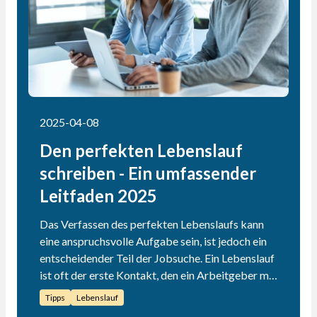
2025-04-08
Den perfekten Lebenslauf
schreiben - Ein umfassender
Leitfaden 2025
Das Verfassen des perfekten Lebenslaufs kann
eine anspruchsvolle Aufgabe sein, ist jedoch ein
entscheidender Teil der Jobsuche. Ein Lebenslauf
ist oft der erste Kontakt, den ein Arbeitgeber mit
einem Bewerber hat, und ein gut geschriebener
Tipps
Lebenslauf
Lebenslauf kann Türen zu einem