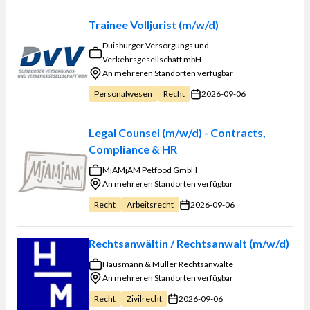
Trainee Volljurist (m/w/d)
Duisburger Versorgungs und
Verkehrsgesellschaft mbH
An mehreren Standorten verfügbar
2026-09-06
Personalwesen
Recht
Legal Counsel (m/w/d) - Contracts,
Compliance & HR
MjAMjAM Petfood GmbH
An mehreren Standorten verfügbar
2026-09-06
Recht
Arbeitsrecht
Rechtsanwältin / Rechtsanwalt (m/w/d)
Hausmann & Müller Rechtsanwälte
An mehreren Standorten verfügbar
2026-09-06
Recht
Zivilrecht