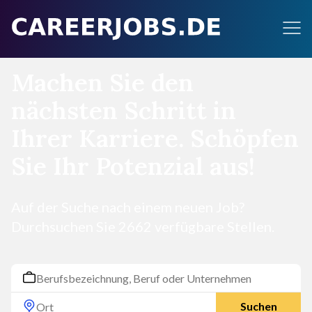
Machen Sie den
nächsten Schritt in
Ihrer Karriere. Schöpfen
Sie Ihr Potenzial aus!
Auf der Suche nach einem neuen Job?
Durchsuchen Sie 2662 verfügbare Stellen.
Suchen