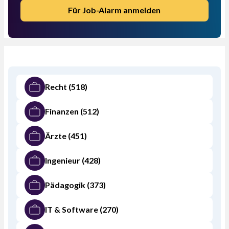
Für Job-Alarm anmelden
Recht
(518)
Finanzen
(512)
Ärzte
(451)
Ingenieur
(428)
Pädagogik
(373)
IT & Software
(270)