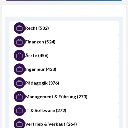
Recht
(532)
Finanzen
(524)
Ärzte
(456)
Ingenieur
(433)
Pädagogik
(376)
Management & Führung
(273)
IT & Software
(272)
Vertrieb & Verkauf
(264)